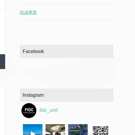
助成事業
Facebook
Instagram
fidc_unit