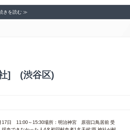
続きを読む ≫
社] (渋谷区)
7日 11:00～15:30場所：明治神宮 原宿口鳥居前 受
21名・採血できなかった人4名初回献血者1名天候:雨 神社が献