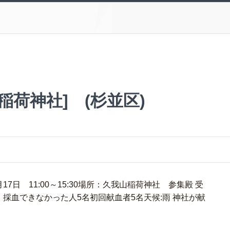
稲荷神社] (杉並区)
7日 11:00～15:30場所：久我山稲荷神社 参集殿 受
25名・採血できなかった人5名初回献血者5名天候:雨 神社が献