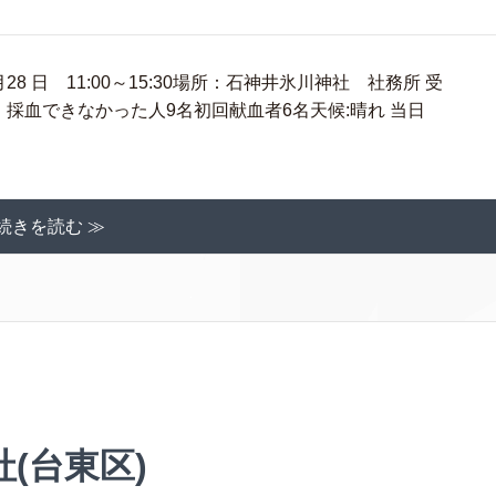
8 日 11:00～15:30場所：石神井氷川神社 社務所 受
42名・採血できなかった人9名初回献血者6名天候:晴れ 当日
続きを読む ≫
(台東区)