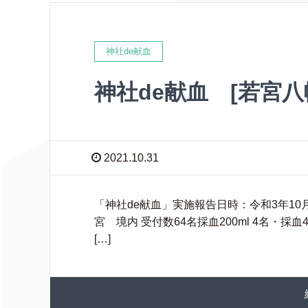
神社de献血
神社de献血 [若宮八
2021.10.31
「神社de献血」実施報告日時：令和3年10月31
宮 境内 受付数64名採血200ml 4名・採
[…]