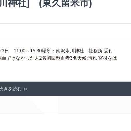
川神社] (東久留米市)
日 11:00～15:30場所：南沢氷川神社 社務所 受付
6名・採血できなかった人2名初回献血者3名天候:晴れ 宮司をは
続きを読む ≫