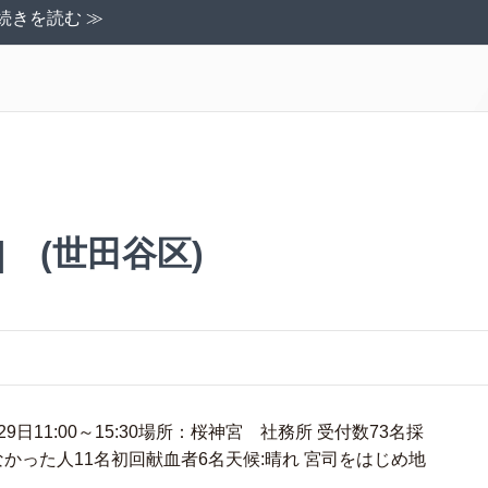
続きを読む ≫
] (世田谷区)
日11:00～15:30場所：桜神宮 社務所 受付数73名採
血できなかった人11名初回献血者6名天候:晴れ 宮司をはじめ地