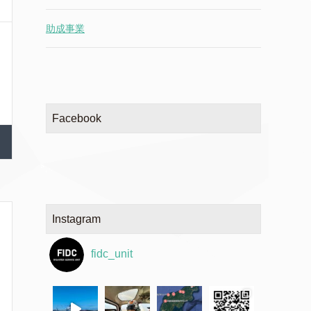
助成事業
Facebook
Instagram
fidc_unit