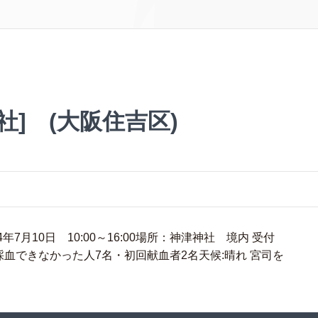
社] (大阪住吉区)
月10日 10:00～16:00場所：神津神社 境内 受付
6名・採血できなかった人7名・初回献血者2名天候:晴れ 宮司を