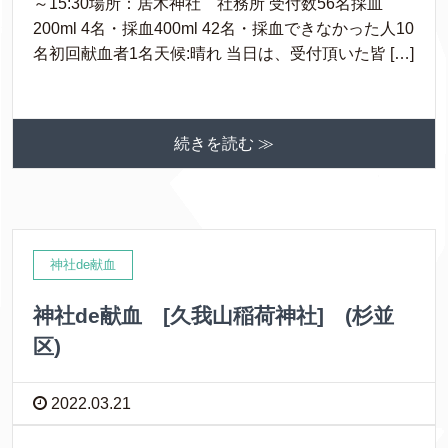
～15:30場所：居木神社 社務所 受付数56名採血
200ml 4名・採血400ml 42名・採血できなかった人10
名初回献血者1名天候:晴れ 当日は、受付頂いた皆 […]
続きを読む ≫
神社de献血
神社de献血 [久我山稲荷神社] (杉並
区)
2022.03.21